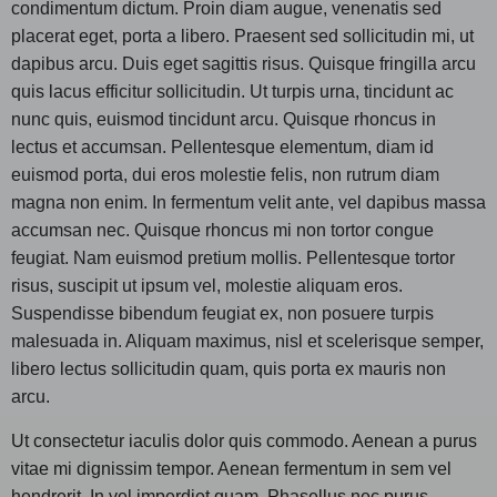
condimentum dictum. Proin diam augue, venenatis sed
placerat eget, porta a libero. Praesent sed sollicitudin mi, ut
dapibus arcu. Duis eget sagittis risus. Quisque fringilla arcu
quis lacus efficitur sollicitudin. Ut turpis urna, tincidunt ac
nunc quis, euismod tincidunt arcu. Quisque rhoncus in
lectus et accumsan. Pellentesque elementum, diam id
euismod porta, dui eros molestie felis, non rutrum diam
magna non enim. In fermentum velit ante, vel dapibus massa
accumsan nec. Quisque rhoncus mi non tortor congue
feugiat. Nam euismod pretium mollis. Pellentesque tortor
risus, suscipit ut ipsum vel, molestie aliquam eros.
Suspendisse bibendum feugiat ex, non posuere turpis
malesuada in. Aliquam maximus, nisl et scelerisque semper,
libero lectus sollicitudin quam, quis porta ex mauris non
arcu.
Ut consectetur iaculis dolor quis commodo. Aenean a purus
vitae mi dignissim tempor. Aenean fermentum in sem vel
hendrerit. In vel imperdiet quam. Phasellus nec purus