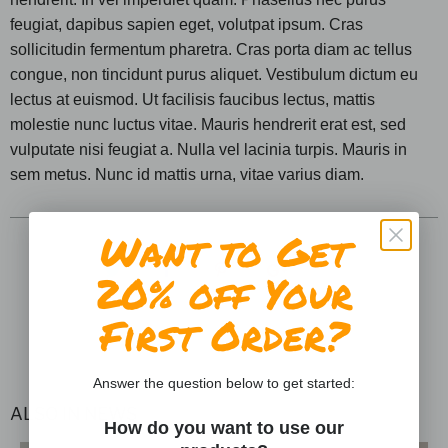
feugiat, dapibus sapien eget, volutpat ipsum. Cras
sollicitudin fermentum pharetra. Cras porta diam ac tellus
congue, non tincidunt purus aliquet. Vestibulum dictum eu
lectus at euismod. Ut facilisis faucibus lectus, mattis
molestie nunc luctus vitae. Mauris hendrerit erat est, sed
vulputate nisi feugiat a. Nulla vel lacinia turpis. Mauris in
sem metus. Nunc id mattis urna, vitae varius diam.
Want to Get
20% off Your
First Order?
Answer the question below to get started:
ALSO IN NEWS
How do you want to use our